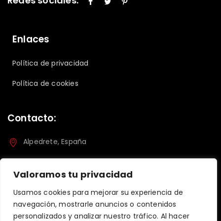
Redes sociales:
Enlaces
Política de privacidad
Política de cookies
Contacto:
Alpedrete, España
info@mbogosafaris.com
Valoramos tu privacidad
+34 670 611 581
Usamos cookies para mejorar su experiencia de
navegación, mostrarle anuncios o contenidos
https://mbogosafaris.com
personalizados y analizar nuestro tráfico. Al hacer